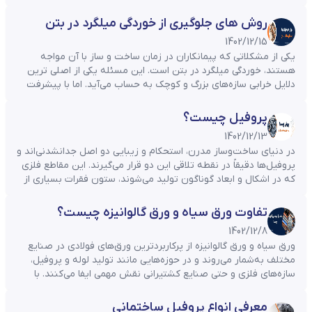
خاورمیانه تبدیل شود. کارخانه های زیادی در ایران اقدام به تولید
نبشی، ناودانی و سپری کرده اند. شما می‌توانید با توجه ...
روش های جلوگیری از خوردگی میلگرد در بتن
1402/12/15
یکی از مشکلاتی که پیمانکاران در زمان ساخت و ساز با آن مواجه
هستند، خوردگی میلگرد در بتن است. این مسئله یکی از اصلی ترین
دلایل خرابی سازه‌های بزرگ و کوچک به حساب می‌آید. اما با پیشرفت
تکنولوژی و کشف روش های جدید در زمینه تولید میلگرد، اقداماتی
در راستای جلوگیری از خوردگی میلگرد در ...
پروفیل چیست؟
1402/12/13
در دنیای ساخت‌وساز مدرن، استحکام و زیبایی دو اصل جدانشدنی‌اند و
پروفیل‌ها دقیقاً در نقطه تلاقی این دو قرار می‌گیرند. این مقاطع فلزی
که در اشکال و ابعاد گوناگون تولید می‌شوند، ستون فقرات بسیاری از
سازه‌ها را تشکیل می‌دهند؛ از برج‌های بلندمرتبه گرفته تا درب و
پنجره‌های ساده ساختمانی. تنوع بالا، دوام قابل‌توجه و قابلیت ...
تفاوت ورق سیاه و ورق گالوانیزه چیست؟
1402/12/8
ورق سیاه و ورق گالوانیزه از پرکاربردترین ورق‌های فولادی در صنایع
مختلف به‌شمار می‌روند و در حوزه‌هایی مانند تولید لوله و پروفیل،
سازه‌های فلزی و حتی صنایع کشتیرانی نقش مهمی ایفا می‌کنند. با
وجود شباهت ظاهری این دو نوع ورق، تفاوت‌های قابل‌توجهی از نظر
فرآیند تولید، متریال به‌کاررفته و ویژگی‌های فنی میان آن‌ها وجود دارد
معرفی انواع پروفیل ساختمانی