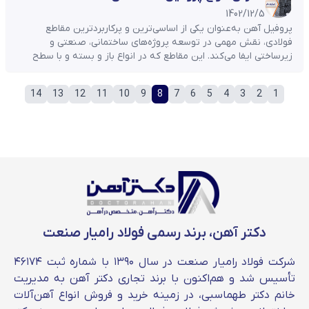
...
1402/12/5
پروفیل آهن به‌عنوان یکی از اساسی‌ترین و پرکاربردترین مقاطع
فولادی، نقش مهمی در توسعه پروژه‌های ساختمانی، صنعتی و
زیرساختی ایفا می‌کند. این مقاطع که در انواع باز و بسته و با سطح
مقطع‌ها و طول‌های متنوع تولید می‌شوند، به دلیل استحکام بالا، وزن
مناسب، سهولت اجرا و مقرون‌به‌صرفه بودن، به انتخابی ایده‌آل برای
14
13
12
11
10
9
8
7
6
5
4
3
2
1
کاربردهایی همچون ...
دکتر آهن، برند رسمی فولاد رامیار صنعت
شرکت فولاد رامیار صنعت در سال ۱۳۹۰ با شماره ثبت ۴۶۱۷۴
تأسیس شد و هم‌اکنون با برند تجاری دکتر آهن به مدیریت
خانم دکتر طهماسبی، در زمینه خرید و فروش انواع آهن‌آلات