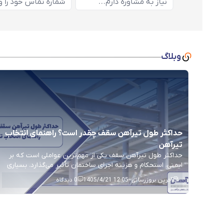
وبلاگ
حداکثر طول تیرآهن سقف چقدر است؟ راهنمای انتخاب
تیرآهن
حداکثر طول تیرآهن سقف یکی از مهم‌ترین عواملی است که بر
ایمنی، استحکام و هزینه اجرای ساختمان تأثیر می‌گذارد. بسیاری
از افراد تصور می‌کنند برای طول مجاز تیرآهن یک عدد ثابت
آخرین بروزرسانی :
1405/4/21 12:05
0
دیدگاه
وجود دارد، در حالی که این موضوع به عواملی مانند فاصله
ستون‌ها، نوع سقف، بارهای وارد بر سازه، سایز تیرآهن و محاسبات
مهندسی بستگی […]