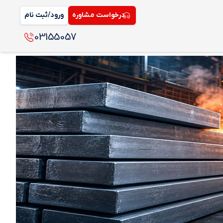
درخواست مشاوره
ورود/ثبت نام
03155057