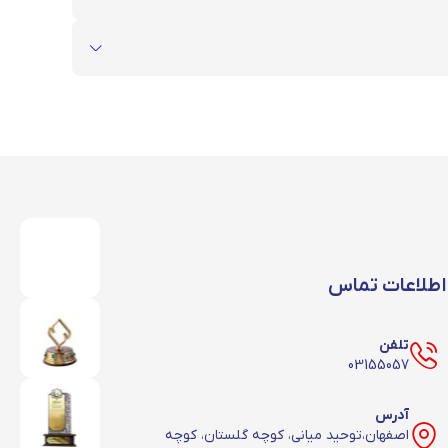
ربردی را در اختیار فعالان حوزه ساختمان و صنعت قرار
ت‌های فعلی، به آرشیو و نمودار تغییرات
قیمت شمش
، تیرآهن، میلگرد و دیگر آهن آلات دسترسی داشته باشند تا روند بازار را بهتر تحلیل کنند. امکان مقایسه قیمت آهن‌آلات ساختمانی و صنعتی در بازه‌های ۳۰ روزه، ۶ ماهه و
اطلاعات تماس
تلفن
03155057
آدرس
اصفهان،توحید میانی، کوچه گلستان، کوچه