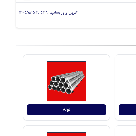
آخرین بروز رسانی:
1405/5/15 12:25:48
لوله