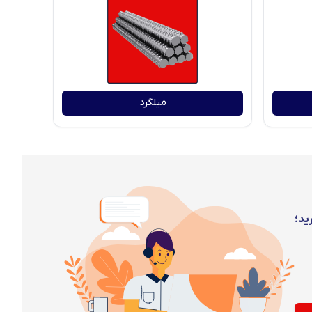
میلگرد
ید؛