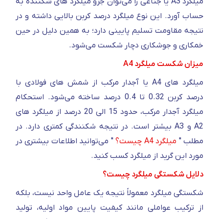
میلگرد A3 یا جناغی را می‌توان جزو میلگرد های شکننده به
حساب آورد. این نوع میلگرد درصد کربن بالایی داشته و در
نتیجه مقاومت تسلیم پایینی دارد؛ به همین دلیل در حین
خمکاری و جوشکاری دچار شکست می‌شود.
میزان شکست میلگرد A4
میلگرد های A4 یا آجدار مرکب از شمش های فولادی با
درصد کربن 0.32 تا 0.4 درصد ساخته می‌شود. استحکام
میلگرد آجدار مرکب، حدود 15 الی 20 درصد از میلگرد های
A2 و A3 بیشتر است. در نتیجه شکنندگی کمتری دارد. در
مطلب "
میلگرد A4 چیست؟
" می‌توانید اطلاعات بیشتری در
مورد این گرید از میلگرد کسب کنید.
دلایل شکستگی میلگرد چیست؟
شکستگی میلگرد معمولاً نتیجه یک عامل واحد نیست، بلکه
از ترکیب عواملی مانند کیفیت پایین مواد اولیه، تولید