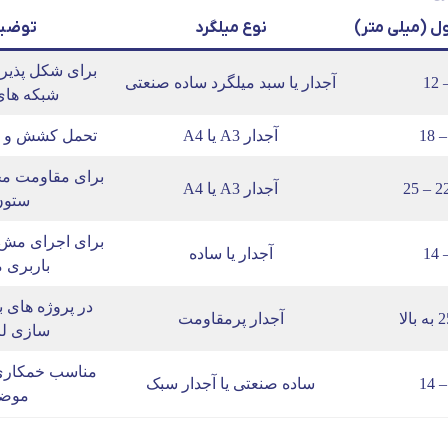
ول (میلی متر)
نوع میلگرد
توضی
برای شکل پذیری
آجدار یا سبد میلگرد ساده صنعتی
شبکه های
آجدار A3 یا A4
تحمل کشش و با
برای مقاومت م
آجدار A3 یا A4
ستون
برای اجرای مش
آجدار یا ساده
باربری 
در پروژه های 
آجدار پرمقاومت
سازی لر
مناسب خمکاری
ساده صنعتی یا آجدار سبک
موض