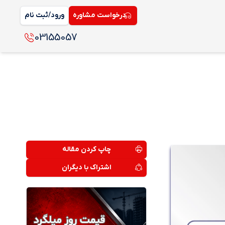
درخواست مشاوره
ورود/ثبت نام
03155057
چاپ کردن مقاله
اشتراک با دیگران