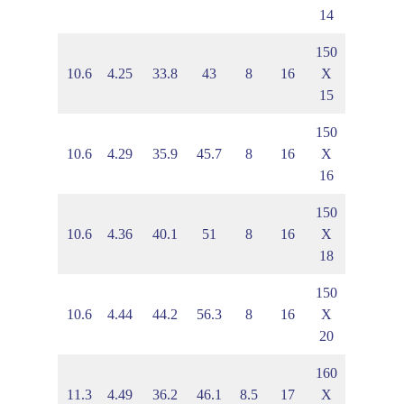
14
150
8
6.01
10.6
4.25
33.8
43
8
16
X
15
150
9
6.07
10.6
4.29
35.9
45.7
8
16
X
16
150
50
6.17
10.6
4.36
40.1
51
8
16
X
18
150
50
6.28
10.6
4.44
44.2
56.3
8
16
X
20
160
00
6.35
11.3
4.49
36.2
46.1
8.5
17
X