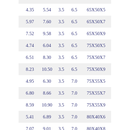
.25
1.99
4.35
5.54
3.5
6.5
65X50X5
.33
2.07
5.97
7.60
3.5
6.5
65X50X7
.41
2.15
7.52
9.58
3.5
6.5
65X50X9
.17
2.40
4.74
6.04
3.5
6.5
75X50X5
.25
2.48
6.51
8.30
3.5
6.5
75X50X7
.32
2.56
8.23
10.50
3.5
6.5
75X50X9
.33
2.31
4.95
6.30
3.5
7.0
75X55X5
.41
2.40
6.80
8.66
3.5
7.0
75X55X7
.48
2.47
8.59
10.90
3.5
7.0
75X55X9
.88
2.85
5.41
6.89
3.5
7.0
80X40X6
.95
2.94
7.07
9.01
3.5
7.0
80X40X8