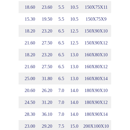
.65
5.37
18.60
23.60
5.5
10.5
150X75X11
.57
5.28
15.30
19.50
5.5
10.5
150X75X9
.03
4.99
18.20
23.20
6.5
12.5
150X90X10
.11
5.08
21.60
27.50
6.5
12.5
150X90X12
.69
5.63
18.20
23.20
6.5
13.0
160X80X10
.77
5.72
21.60
27.50
6.5
13.0
160X80X12
.85
5.81
25.00
31.80
6.5
13.0
160X80X14
.85
6.28
20.60
26.20
7.0
14.0
180X90X10
.93
6.37
24.50
31.20
7.0
14.0
180X90X12
.01
6.46
28.30
36.10
7.0
14.0
180X90X14
.01
6.93
23.00
29.20
7.5
15.0
200X100X10