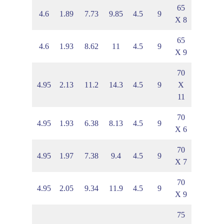
65
5
2.67
4.6
1.89
7.73
9.85
4.5
9
X 8
65
3
2.73
4.6
1.93
8.62
11
4.5
9
X 9
70
8
3.01
4.95
2.13
11.2
14.3
4.5
9
X
11
70
9
2.73
4.95
1.93
6.38
8.13
4.5
9
X 6
70
4
2.79
4.95
1.97
7.38
9.4
4.5
9
X 7
70
6
2.9
4.95
2.05
9.34
11.9
4.5
9
X 9
75