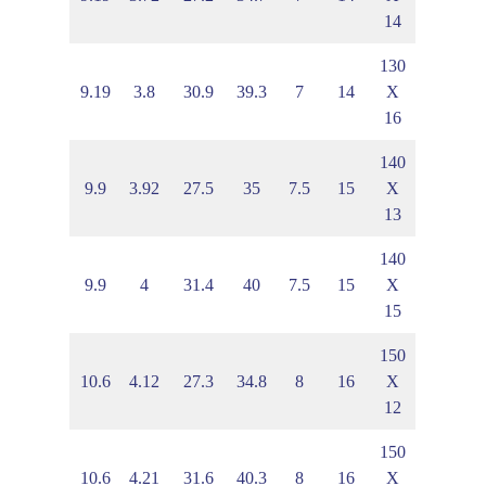
14
130
5
5.37
9.19
3.8
30.9
39.3
7
14
X
16
140
8
5.54
9.9
3.92
27.5
35
7.5
15
X
13
140
3
5.66
9.9
4
31.4
40
7.5
15
X
15
150
7
5.38
10.6
4.12
27.3
34.8
8
16
X
12
150
5
5.95
10.6
4.21
31.6
40.3
8
16
X