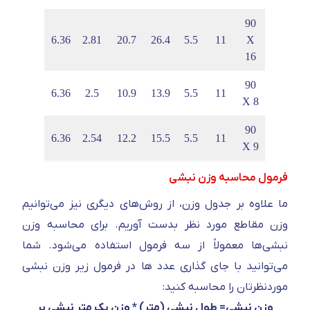
90
6
3.97
6.36
2.81
20.7
26.4
5.5
11
X
16
90
4
3.53
6.36
2.5
10.9
13.9
5.5
11
X 8
90
6
3.59
6.36
2.54
12.2
15.5
5.5
11
X 9
فرمول محاسبه وزن نبشی
ما علاوه بر جدول وزن، از روش‌های دیگری نیز می‌توانیم
وزن مقاطع مورد نظر بدست آوریم. برای محاسبه وزن
نبشی‌ها معمولاً از سه فرمول استفاده می‌شود. شما
می‌توانید با جای گذاری عدد ها در فرمول زیر وزن نبشی
موردنظرتان را محاسبه کنید:
وزن نبشی= طول نبشی (متر) * وزن یک متر نبشی بر