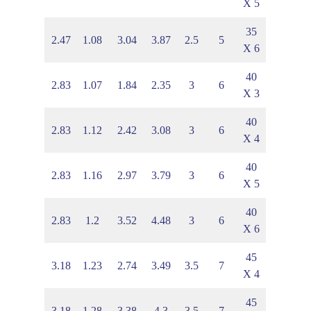
X 5
35
4
1.53
2.47
1.08
3.04
3.87
2.5
5
X 6
40
5
1.52
2.83
1.07
1.84
2.35
3
6
X 3
40
8
1.58
2.83
1.12
2.42
3.08
3
6
X 4
40
3
1.64
2.83
1.16
2.97
3.79
3
6
X 5
40
3
1.7
2.83
1.2
3.52
4.48
3
6
X 6
45
3
1.75
3.18
1.23
2.74
3.49
3.5
7
X 4
45
3
1.81
3.18
1.28
3.38
4.3
3.5
7