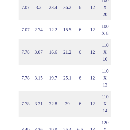
100
1
4.53
7.07
3.2
28.4
36.2
6
12
X
20
100
5
3.87
7.07
2.74
12.2
15.5
6
12
X 8
110
9
4.34
7.78
3.07
16.6
21.2
6
12
X
10
110
0
4.45
7.78
3.15
19.7
25.1
6
12
X
12
110
9
4.54
7.78
3.21
22.8
29
6
12
X
14
120
1
4.75
8.49
3.36
19.9
25.4
6.5
13
X