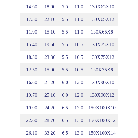
.45
4.65
14.60
18.60
5.5
11.0
130X65X10
.53
4.74
17.30
22.10
5.5
11.0
130X65X12
.37
4.56
11.90
15.10
5.5
11.0
130X65X8
.73
4.45
15.40
19.60
5.5
10.5
130X75X10
.81
4.53
18.30
23.30
5.5
10.5
130X75X12
.65
4.36
12.50
15.90
5.5
10.5
130X75X8
.18
4.15
16.60
21.20
6.0
12.0
130X90X10
.26
4.24
19.70
25.10
6.0
12.0
130X90X12
.34
4.80
19.00
24.20
6.5
13.0
150X100X10
.42
4.89
22.60
28.70
6.5
13.0
150X100X12
.50
4.97
26.10
33.20
6.5
13.0
150X100X14