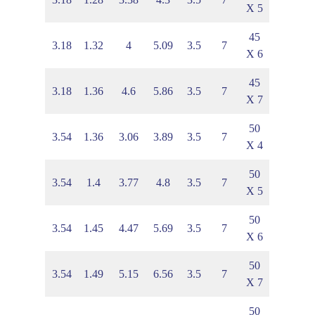
X 5
45
6
1.87
3.18
1.32
4
5.09
3.5
7
X 6
45
4
1.92
3.18
1.36
4.6
5.86
3.5
7
X 7
50
7
1.92
3.54
1.36
3.06
3.89
3.5
7
X 4
50
1
1.98
3.54
1.4
3.77
4.8
3.5
7
X 5
50
8
2.04
3.54
1.45
4.47
5.69
3.5
7
X 6
50
6
2.11
3.54
1.49
5.15
6.56
3.5
7
X 7
50