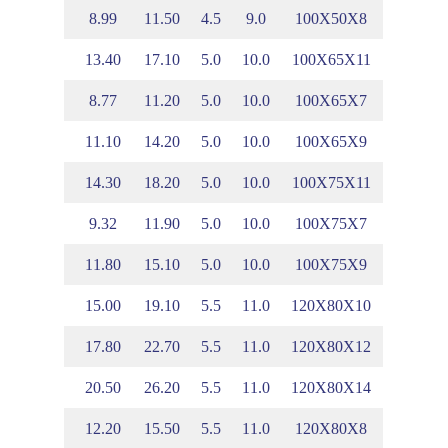
.13
3.59
8.99
11.50
4.5
9.0
100X50X8
.67
3.40
13.40
17.10
5.0
10.0
100X65X11
.51
3.23
8.77
11.20
5.0
10.0
100X65X7
.59
3.32
11.10
14.20
5.0
10.0
100X65X9
.99
3.23
14.30
18.20
5.0
10.0
100X75X11
.83
3.06
9.32
11.90
5.0
10.0
100X75X7
.91
3.15
11.80
15.10
5.0
10.0
100X75X9
.95
3.92
15.00
19.10
5.5
11.0
120X80X10
.03
4.00
17.80
22.70
5.5
11.0
120X80X12
.10
4.08
20.50
26.20
5.5
11.0
120X80X14
.87
3.83
12.20
15.50
5.5
11.0
120X80X8