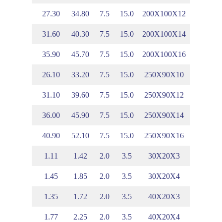
.10
7.03
27.30
34.80
7.5
15.0
200X100X12
.18
7.12
31.60
40.30
7.5
15.0
200X100X14
.26
7.20
35.90
45.70
7.5
15.0
200X100X16
.56
9.45
26.10
33.20
7.5
15.0
250X90X10
.65
9.55
31.10
39.60
7.5
15.0
250X90X12
.73
9.65
36.00
45.90
7.5
15.0
250X90X14
.81
9.74
40.90
52.10
7.5
15.0
250X90X16
.50
0.99
1.11
1.42
2.0
3.5
30X20X3
.54
1.03
1.45
1.85
2.0
3.5
30X20X4
.44
1.43
1.35
1.72
2.0
3.5
40X20X3
.48
1.47
1.77
2.25
2.0
3.5
40X20X4