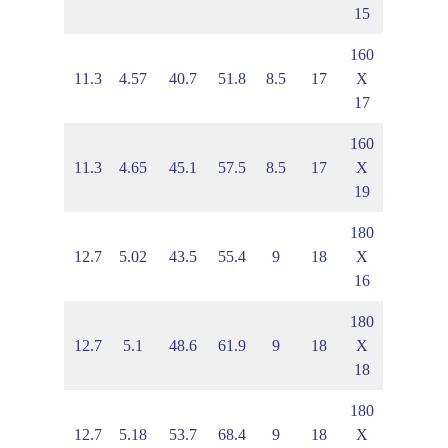
15
160
30
6.46
11.3
4.57
40.7
51.8
8.5
17
X
17
160
50
6.58
11.3
4.65
45.1
57.5
8.5
17
X
19
180
80
7.11
12.7
5.02
43.5
55.4
9
18
X
16
180
70
7.22
12.7
5.1
48.6
61.9
9
18
X
18
180
40
7.33
12.7
5.18
53.7
68.4
9
18
X