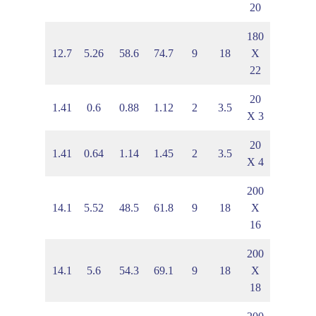
20
180
10
7.44
12.7
5.26
58.6
74.7
9
18
X
22
20
9
0.85
1.41
0.6
0.88
1.12
2
3.5
X 3
20
8
0.9
1.41
0.64
1.14
1.45
2
3.5
X 4
200
40
7.8
14.1
5.52
48.5
61.8
9
18
X
16
200
00
7.92
14.1
5.6
54.3
69.1
9
18
X
18