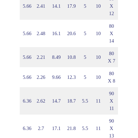
2
3.41
5.66
2.41
14.1
17.9
5
10
X
12
80
5
3.51
5.66
2.48
16.1
20.6
5
10
X
14
80
2
3.13
5.66
2.21
8.49
10.8
5
10
X 7
80
3
3.2
5.66
2.26
9.66
12.3
5
10
X 8
90
8
3.7
6.36
2.62
14.7
18.7
5.5
11
X
11
90
8
3.81
6.36
2.7
17.1
21.8
5.5
11
X
13