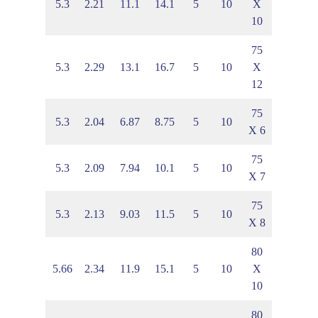
4
3.12
5.3
2.21
11.1
14.1
5
10
X
10
75
4
3.24
5.3
2.29
13.1
16.7
5
10
X
12
75
6
2.89
5.3
2.04
6.87
8.75
5
10
X 6
75
4
2.95
5.3
2.09
7.94
10.1
5
10
X 7
75
9
3.01
5.3
2.13
9.03
11.5
5
10
X 8
80
5
3.31
5.66
2.34
11.9
15.1
5
10
X
10
80