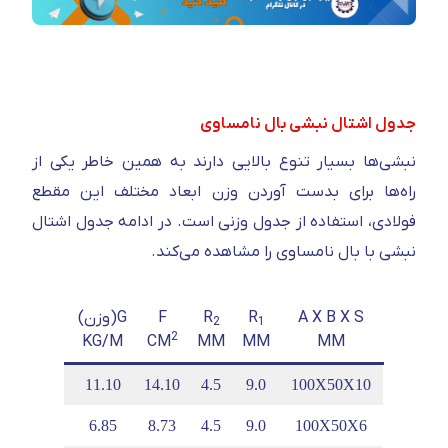
جدول اشتال نبشی بال نامساوی
نبشی‌ها بسیار تنوع بالایی دارند به همین خاطر یکی از
راه‌ها برای بدست آوردن وزن ابعاد مختلف این مقطع
فولادی، استفاده از جدول وزنی است. در ادامه جدول اشتال
نبشی با بال نامساوی را مشاهده می‌کند.
A X B X S
R
R
F
G(وزن)
E
E
Y
X
2
1
2
CM
CM
KG/M
CM
MM
MM
MM
.20
3.67
11.10
14.10
4.5
9.0
100X50X10
.04
3.49
6.85
8.73
4.5
9.0
100X50X6