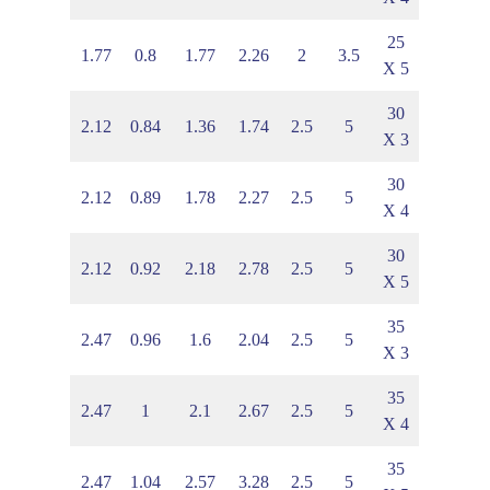
25
8
1.13
1.77
0.8
1.77
2.26
2
3.5
X 5
30
1
1.18
2.12
0.84
1.36
1.74
2.5
5
X 3
30
1
1.24
2.12
0.89
1.78
2.27
2.5
5
X 4
30
6
1.3
2.12
0.92
2.18
2.78
2.5
5
X 5
35
9
1.36
2.47
0.96
1.6
2.04
2.5
5
X 3
35
6
1.41
2.47
1
2.1
2.67
2.5
5
X 4
35
6
1.47
2.47
1.04
2.57
3.28
2.5
5