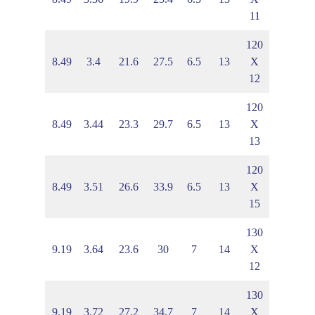
11
120
8
4.8
8.49
3.4
21.6
27.5
6.5
13
X
12
120
4
4.86
8.49
3.44
23.3
29.7
6.5
13
X
13
120
6
4.96
8.49
3.51
26.6
33.9
6.5
13
X
15
130
2
5.15
9.19
3.64
23.6
30
7
14
X
12
130
0
5.26
9.19
3.72
27.2
34.7
7
14
X