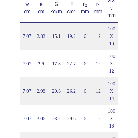
a X
J
v
w
e
G
F
r
r
y
1
2
1
s
4
2
cm
cm
cm
kg/m
cm
mm
mm
mm
100
7
3.99
7.07
2.82
15.1
19.2
6
12
X
10
100
7
4.1
7.07
2.9
17.8
22.7
6
12
X
12
100
5
4.21
7.07
2.98
20.6
26.2
6
12
X
14
100
2
4.32
7.07
3.06
23.2
29.6
6
12
X
16