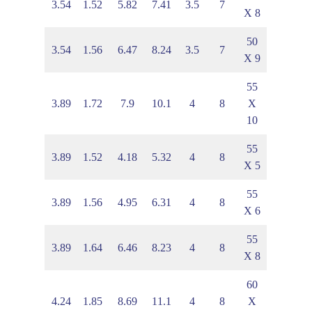
3
2.16
3.54
1.52
5.82
7.41
3.5
7
X 8
50
9
2.21
3.54
1.56
6.47
8.24
3.5
7
X 9
55
3
2.43
3.89
1.72
7.9
10.1
4
8
X
10
55
7
2.15
3.89
1.52
4.18
5.32
4
8
X 5
55
3
2.21
3.89
1.56
4.95
6.31
4
8
X 6
55
1
2.32
3.89
1.64
6.46
8.23
4
8
X 8
60
9
2.62
4.24
1.85
8.69
11.1
4
8
X