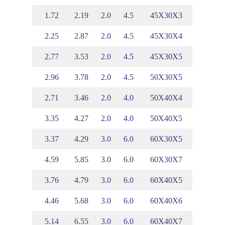
.70
1.43
1.72
2.19
2.0
4.5
45X30X3
.74
1.48
2.25
2.87
2.0
4.5
45X30X4
.78
1.52
2.77
3.53
2.0
4.5
45X30X5
.74
1.73
2.96
3.78
2.0
4.5
50X30X5
.03
1.52
2.71
3.46
2.0
4.0
50X40X4
.07
1.56
3.35
4.27
2.0
4.0
50X40X5
.68
2.15
3.37
4.29
3.0
6.0
60X30X5
.76
2.24
4.59
5.85
3.0
6.0
60X30X7
.97
1.96
3.76
4.79
3.0
6.0
60X40X5
.01
2.00
4.46
5.68
3.0
6.0
60X40X6
.05
2.04
5.14
6.55
3.0
6.0
60X40X7