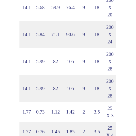
200
50
8.04
14.1
5.68
59.9
76.4
9
18
X
20
200
30
8.26
14.1
5.84
71.1
90.6
9
18
X
24
200
80
8.47
14.1
5.99
82
105
9
18
X
28
200
80
8.47
14.1
5.99
82
105
9
18
X
28
25
9
1.03
1.77
0.73
1.12
1.42
2
3.5
X 3
25
1
1.08
1.77
0.76
1.45
1.85
2
3.5
X 4