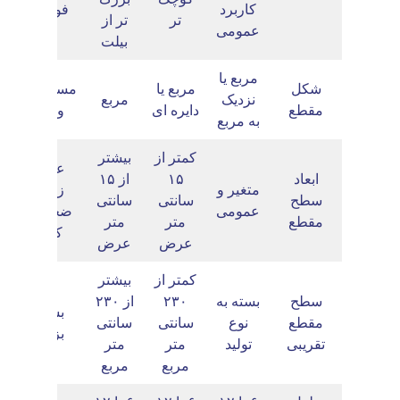
کاربرد
فولادی
تر
تر از
عمومی
بیلت
مربع یا
شکل
مربع یا
مستطیلی
نزدیک
مربع
مقطع
دایره ای
و پهن
به مربع
کمتر از
بیشتر
عرض
ابعاد
۱۵
از ۱۵
متغیر و
زیاد و
سطح
سانتی
سانتی
عمومی
ضخامت
مقطع
متر
متر
کمتر
عرض
عرض
کمتر از
بیشتر
سطح
بسته به
۲۳۰
از ۲۳۰
بسیار
مقطع
نوع
سانتی
سانتی
بزرگ
تقریبی
تولید
متر
متر
مربع
مربع