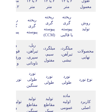
طول
۶ یا ۱۲
۶ یا ۱۲
۶ یا ۱۲
معمولا
معمول
متر
متر
متر
۱۲ متر
ریخته
ریخته
ریخته
ریخته
روش
گری
گری
گری
گری
تولید
پیوسته
پیوسته
پیوسته
پیوسته
یا قالبی
(CCM)
ریل،
ورق
میلگرد،
میلگرد،
محصولات
تیرآهن،
فولادی،
تیرآهن،
سیم،
نهایی
سپری،
ورق گرم
نبشی
مفتول
ناودانی
و سرد
نورد
نورد
نورد
نوع نورد
طولی
نورد تخت
طولی
طولی
سنگین
ماده
تولید
تولید
کاربرد
اولیه
تولید انواع
مقاطع
مقاطع
اصلی
عمومی
ورق
سبک
سنگین