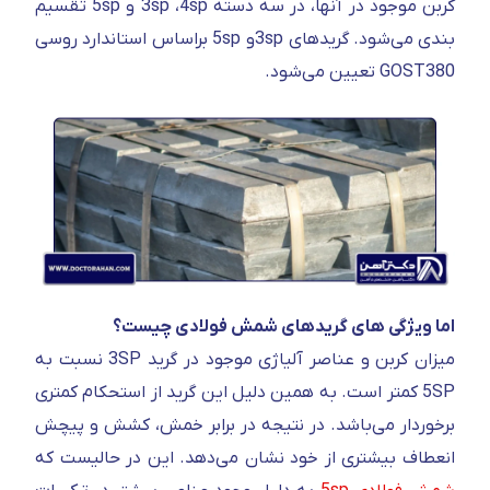
کربن موجود در آنها، در سه دسته 3sp ،4sp و 5sp تقسیم
بندی می‌شود. گریدهای 3spو 5sp براساس استاندارد روسی
GOST380 تعیین می‌شود.
اما ویژگی های گریدهای شمش فولادی چیست؟
میزان کربن و عناصر آلیاژی موجود در گرید 3SP نسبت به
5SP کمتر است. به همین دلیل این گرید از استحکام کمتری
برخوردار می‌باشد. در نتیجه در برابر خمش، کشش و پیچش
انعطاف بیشتری از خود نشان می‌دهد. این در حالیست که