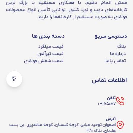
ممکن انجام دهیم. با همکاری مستقیم با بزرگ‌ ترین
کارخانه‌های ذوب و نورد کشور، توانایی تأمین انواع محصولات
خرید پروفیل درب و پنجره
فولادی به‌ صورت مستقیم از کارخانه‌ها را داریم.
یکی از نکات مهم در زمان خرید پروفیل درب و پنجره،
نوع ورق به کار رفته و ضخامت آن است. پروفیل درب
دسترسی سریع
دسته بندی ها
و پنجره بر اساس نوع ورق و ضخامتی که دارند،
کاربردشان نیز تفاوت خواهد کرد. به همین دلیل در
بلاگ
قیمت میلگرد
زمان خرید پروفیل درب و پنجره باید به این نکات
درباره ما
قیمت تیرآهن
توجه کنید. شما می توانید برای خرید پروفیل درب و
تماس باما
قیمت شمش فولادی
پنجره با کارشناسان ما در بخش مقاطع فولادی
دکتر
آهن
با شماره 03155057 تماس گرفته و مشاوره
رایگان دریافت کنید.
اطلاعات تماس
تلفن
03155057
آدرس
اصفهان،توحید میانی، کوچه گلستان، کوچه ملاقدیری، بن بست
هادیان، پلاک ۳/۰