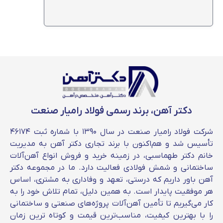
از انواع پروفیل درب و پنجره می توان به پروفیل لنگه
دری، سپری، چارچوبی، چهارچوب فلزی سازه، چهارچوب
فلزی نگینی و چهارچوب فلزی فرانسوی اشاره کرد.
قیمت روز پروفیل درب و پنجره به نوع و برند تولید
کننده بستگی دارد. چرا که برخی از تولید کنندگان از
مواد اولیه با کیفیتی در تولید محصولات استفاده می
کنند. هر چه ورق به کار رفته در تولید این محصول با
کیفیت تر باشد، قیمت آن نیز بیشتر خواهد شد.
علاوه بر این موارد، عواملی همچون قیمت دلار،
دکتر آهن، برند رسمی فولاد رامیار صنعت
هزینه حمل و نقل، وضعیت عرضه و تقاضا، قیمت
مواد اولیه و … نیز بر قیمت امروز پروفیل درب و
شرکت فولاد رامیار صنعت در سال ۱۳۹۰ با شماره ثبت ۴۶۱۷۴
پنجره تاثیر خواهد گذاشت.
تأسیس شد و هم‌اکنون با برند تجاری دکتر آهن به مدیریت
خانم دکتر طهماسبی، در زمینه خرید و فروش انواع آهن‌آلات
ساختمانی و شمش فولادی فعالیت دارد. ما در مجموعه دکتر
آهن باور داریم که درستی، تعهد و وفاداری به مشتری، اساس
هر موفقیت پایدار است. به همین دلیل، تمام تلاش خود را به
کار می‌گیریم تا تأمین آهن‌آلات پروژه‌های صنعتی و ساختمانی
را با بهترین کیفیت، مناسب‌ترین قیمت و کوتاه‌ ترین زمان