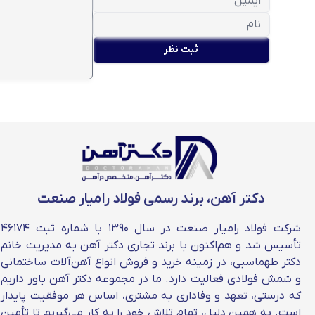
قیمت سپری ۳ را می توانید به صورت روزانه در سایت دکتر آهن مشاهده کنید؛ این سایز از سپری در دسته های سپری سبک وزن قرار گرفته و دو نوع لبه تیز و لبه گرد دارد.
قیمت سپری 4
ثبت نظر
سپری 4 تفاوت زیادی با سپری 3 نداشته و می توان به راحتی آنها را جایگزین یکدیگر کرد. قیمت سپری 4 به صورت کیلویی و بر اساس وزن آن مشخص می شود.
قیمت سپری 5
03155057 استعلام بگیرید.
قیمت سپری 6
دکتر آهن، برند رسمی فولاد رامیار صنعت
شرکت فولاد رامیار صنعت در سال ۱۳۹۰ با شماره ثبت ۴۶۱۷۴
را در برندهای مختلف در سایت دکتر آهن مشاهده کنید.
تأسیس شد و هم‌اکنون با برند تجاری دکتر آهن به مدیریت خانم
دکتر طهماسبی، در زمینه خرید و فروش انواع آهن‌آلات ساختمانی
و شمش فولادی فعالیت دارد. ما در مجموعه دکتر آهن باور داریم
که درستی، تعهد و وفاداری به مشتری، اساس هر موفقیت پایدار
است. به همین دلیل، تمام تلاش خود را به کار می‌گیریم تا تأمین