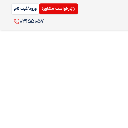
درخواست مشاوره
ورود/ثبت نام
03155057