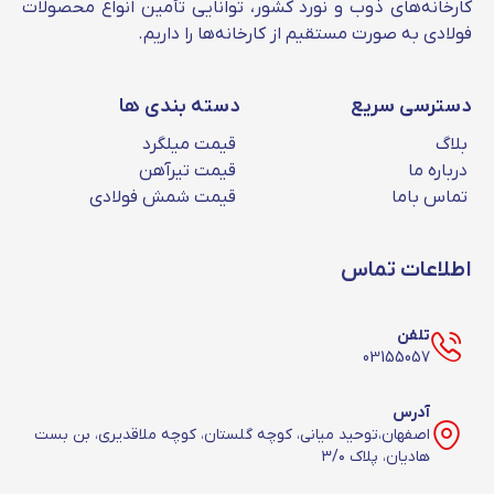
کارخانه را با کمترین قیمت بازار از دکتر آهن
کارخانه‌های ذوب و نورد کشور، توانایی تأمین انواع محصولات
فولادی به‌ صورت مستقیم از کارخانه‌ها را داریم.
خریداری کنید.
نبشی 4 منظومه
دسترسی سریع
دسته بندی ها
نبشی 4 منظومه با ضخامت 4 میلیمتر و در طول 6
بلاگ
قیمت میلگرد
متر تولید می شود. شما می توانید قیمت این
درباره ما
قیمت تیرآهن
محصول را در جدول بالا مشاهده کنید.
تماس باما
قیمت شمش فولادی
اطلاعات تماس
تلفن
03155057
آدرس
اصفهان،توحید میانی، کوچه گلستان، کوچه ملاقدیری، بن بست
هادیان، پلاک ۳/۰