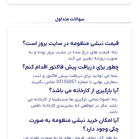
کسب اطلاعات بیشتر با شماره 03155057 تماس
بگیرید.
سوالات متداول
قیمت نبشی منظومه در سایت بروز است؟
بله؛ قیمت های درج شده در سایت بروز بوده و به
صورت روزانه تغییر می کند.
قیمت نبشی منظومه امروز
چطور برای دریافت پیش فاکتور اقدام کنم؟
شما می توانید برای دریافت پیش فاکتور و ثبت
مجموعه فولاد منظومه به عنوان یکی از برترین
سفارش نهایی با شماره 03155057 تماس بگیرید.
تولید کنندگان نبشی در جنوب اصفهان توانسته
آیا بارگیری از کارخانه می باشد؟
سبب اشتغال زایی بیش از 300 نفر را به صورت
بله؛ اصولا تمامی بارگیری ها مستقیما از کارخانه می
مستقیم و غیر مستقیم فراهم کند. این مجموعه
باشد. مگر در مواقعی که سایزبندی کارخانه ناقص
باشد.
با به کارگیری تجهیزات مدرن و مواد اولیه با
آیا امکان خرید نبشی منظومه به صورت
کیفیت، توانسته با کیفیت ترین محصولات را روانه
چکی وجود دارد؟
بازار کند. قیمت این محصول به صورت روزانه
به طور کلی تمامی فروش های ما به صورت نقدی می