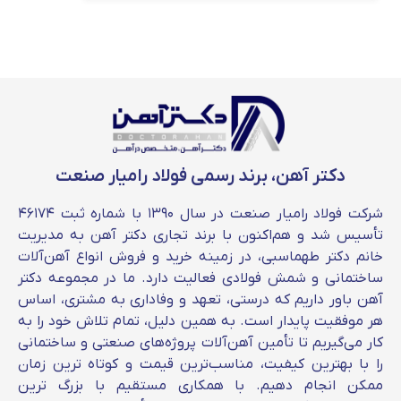
یکی از پرکاربردترین سایز این محصول، نبشی 5
منظومه است؛ این سایز نسبت به سایزهای 6 و 8
قیمت پایین تری دارد. شما می توانید قیمت نبشی
5 منظومه و نمودار تغییر قیمت آن را در صفحه
مربوطه مشاهده کنید.
دکتر آهن، برند رسمی فولاد رامیار صنعت
کارخانه نبشی منظومه اصفهان
شرکت فولاد رامیار صنعت در سال ۱۳۹۰ با شماره ثبت ۴۶۱۷۴
کارخانه نبشی منظومه یکی از بزرگترین مجتمع های
تأسیس شد و هم‌اکنون با برند تجاری دکتر آهن به مدیریت
تولید مقاطع فولادی در اصفهان است؛ این
خانم دکتر طهماسبی، در زمینه خرید و فروش انواع آهن‌آلات
مجموعه سالانه بیش از 90 هزار تن نبشی و
ساختمانی و شمش فولادی فعالیت دارد. ما در مجموعه دکتر
ناودانی را تولید می کند.
قیمت نبشی و ناودانی
آهن باور داریم که درستی، تعهد و وفاداری به مشتری، اساس
هر موفقیت پایدار است. به همین دلیل، تمام تلاش خود را به
این کارخانه تحت تاثیر عواملی نظیر نوسانات دلار،
کار می‌گیریم تا تأمین آهن‌آلات پروژه‌های صنعتی و ساختمانی
میزان عرضه و تقاضا، نوسانات بازار و … تغییر می
را با بهترین کیفیت، مناسب‌ترین قیمت و کوتاه‌ ترین زمان
کند.
شما می توانید انواع نبشی و ناودانی این
ممکن انجام دهیم. با همکاری مستقیم با بزرگ‌ ترین