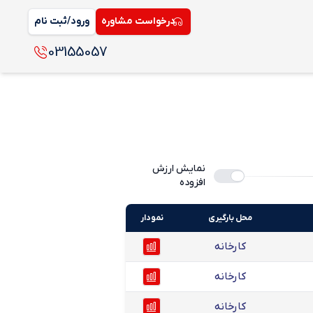
درخواست مشاوره
ورود/ثبت نام
03155057
نمایش ارزش
افزوده
محل بارگیری
نمودار
کارخانه
کارخانه
کارخانه