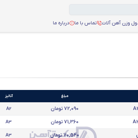
ل وزن آهن آلات
تماس با ما
درباره ما
مبلغ
آنالیز
72,090 تومان
A2
71,360 تومان
A3
70,540 تومان
A3