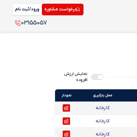
درخواست مشاوره
ورود/ثبت نام
03155057
نمایش ارزش
افزوده
محل بارگیری
نمودار
کارخانه
کارخانه
کارخانه