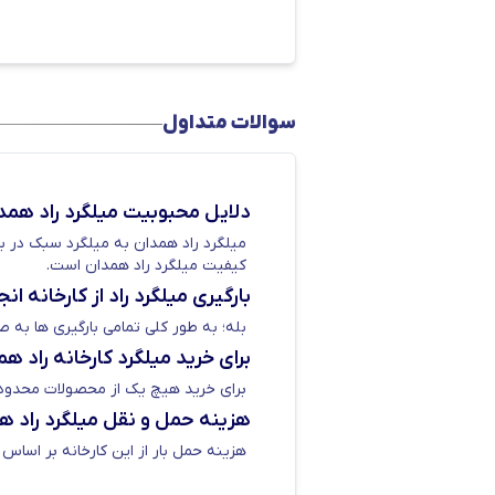
خرید میلگرد راد همدان از کارخانه
دکتر آهن
به سبب اعتبار و به لطف هم
کارخانه تامین کند. بنابراین این ام
سوالات متداول
اطلاع از قیمت و ثبت سفارش با کارش
دلایل محبوبیت میلگرد راد ه
میلگرد راد همدان به میلگرد سبک در باز
کیفیت میلگرد راد همدان است.
بارگیری میلگرد راد از کارخانه ا
بله؛ به طور کلی تمامی بارگیری ها به ص
برای خرید میلگرد کارخانه راد 
برای خرید هیچ یک از محصولات محدودیت
چرا خرید میلگرد راد همدان
هزینه حمل و نقل میلگرد راد 
کارخانه راد همدان بهترین گزینه ب
هزینه حمل بار از این کارخانه بر اسا
نیروهای ماهر و با تجربه، توانسته 