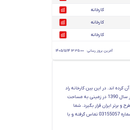
کارخانه
کارخانه
کارخانه
آخرین بروز رسانی:
1405/5/14 13:35:00
کرده اند. در این بین کارخانه راد
همدان یکی تولید کننده های میلگرد سبک وزن در ایران است که طرفداران زیادی دارد. کارخانه راد همدان در سال 1390 در زمینی به مساحت
ت در رده تولید کنندگان مطرح و برتر ایران قرار بگیرد. شما
می‌توانید قیمت روز میلگرد را به راحتی در جدول بالا مشاهده کنید. همچنین برای ثبت سفارش نهایی، با شماره 03155057 تماس گرفته و با