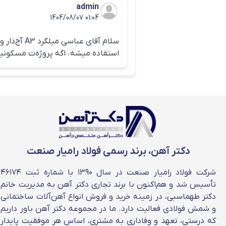
12
admin
1404/08/07 01:04
14
16
استفاده میشه. اگه پروژه‌ت مسکونیه، A3 راد همدان بهترین انتخ
18
20
22
25
28
دکتر آهن، برند رسمی فولاد رامیار صنعت
وزن میلگرد ۱۶ راد همدان
شرکت فولاد رامیار صنعت در سال ۱۳۹۰ با شماره ثبت ۴۶۱۷۴
تأسیس شد و هم‌اکنون با برند تجاری دکتر آهن به مدیریت خانم
وزن میلگرد 16 راد همد
دکتر طهماسبی، در زمینه خرید و فروش انواع آهن‌آلات ساختمانی
قیمت میلگرد راد همدان امروز، به 
و شمش فولادی فعالیت دارد. ما در مجموعه دکتر آهن باور داریم
که درستی، تعهد و وفاداری به مشتری، اساس هر موفقیت پایدار
تلفن کارخانه میلگرد راد همدان