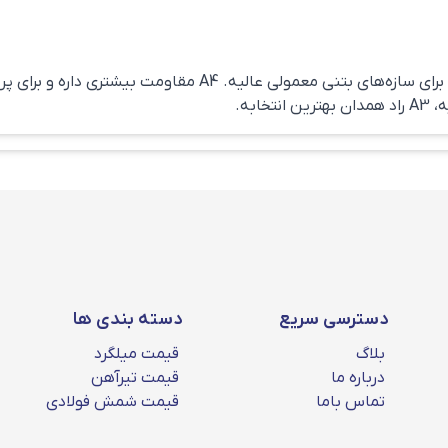
9.5
13.5
سلام آقای عباسی میلگرد A3 آج‌دار و برای سازه‌های بتنی معمولی عالی
17.5
ابه.
21.5
A3
27
31
42
55
دسترسی سریع
دسته بندی ها
بلاگ
قیمت میلگرد
ان و مشخصات دیگر این محصول را می‌توانید در صفحه مربوط به این محصول 
درباره ما
قیمت تیرآهن
تماس باما
قیمت شمش فولادی
صورت لحظه ای در سایت اعلام می‌شود.