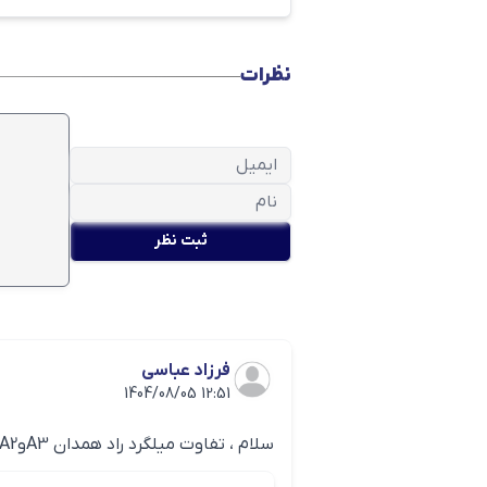
زیر اشاره کرد:
تولید میلگرد های سبک وزن و در ع
نظرات
استفاده از آخرین تجهیزات و ماش
ارسال برگه آنالیز و آزمایش به 
استفاده از مواد اولیه با کیفیت
جدول وزن میلگرد راد همدان
به طور کلی قیمت و وزن میلگرد راد 
ثبت نظر
متناسب با وزن، بیشتر می‌شود. شما 
وزن میلگرد
” به راحتی و از طریق ما
جدول وزن میلگرد راد همدان
سایز (mm)
فرزاد عباسی
1404/08/05 12:51
8
سلام ، تفاوت میلگرد راد همدان A3وA2 چیه ؟ من برای سازه بتونی می خوام، نمی دونم کدوم بهتره.
10