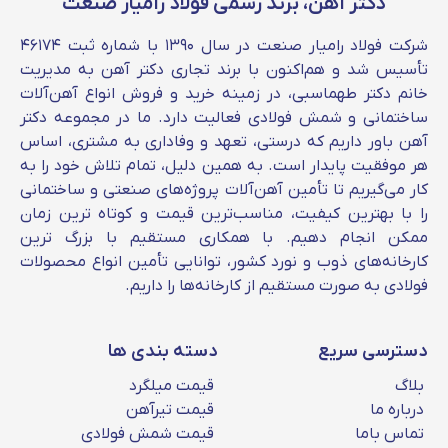
دکتر آهن، برند رسمی فولاد رامیار صنعت
محصول را می‌توانید با کمترین قیمت بازار از فولاد
دکتر آهن تهیه کنید.
شرکت فولاد رامیار صنعت در سال ۱۳۹۰ با شماره ثبت ۴۶۱۷۴
تأسیس شد و هم‌اکنون با برند تجاری دکتر آهن به مدیریت
وزن میلگرد جهان فولاد سیرجان
خانم دکتر طهماسبی، در زمینه خرید و فروش انواع آهن‌آلات
ساختمانی و شمش فولادی فعالیت دارد. ما در مجموعه دکتر
محاسبه وزن میلگرد به صورت مستقیم بر قیمت
آهن باور داریم که درستی، تعهد و وفاداری به مشتری، اساس
لحظه ای میلگرد سیرجان تاثیر می‌گذارد. هر چه
هر موفقیت پایدار است. به همین دلیل، تمام تلاش خود را به
سایز و وزن یک شاخه میلگرد افزایش یابد، قیمت
کار می‌گیریم تا تأمین آهن‌آلات پروژه‌های صنعتی و ساختمانی
آن نیز بیشتر می‌شود. شما می‌توانید وزن میلگرد
را با بهترین کیفیت، مناسب‌ترین قیمت و کوتاه‌ ترین زمان
ممکن انجام دهیم. با همکاری مستقیم با بزرگ‌ ترین
جهان فولاد سیرجان را در جدول زیر مشاهده کنید
کارخانه‌های ذوب و نورد کشور، توانایی تأمین انواع محصولات
و یا به صورت آنلاین از صفحه ”
جدول وزن میلگرد
فولادی به‌ صورت مستقیم از کارخانه‌ها را داریم.
” آن را محاسبه کنید:
دسترسی سریع
دسته بندی ها
وزن میلگرد
بلاگ
قیمت میلگرد
سایز میلگرد
سیرجان به
جدول اشتال
درباره ما
قیمت تیرآهن
کیلوگرم
تماس باما
قیمت شمش فولادی