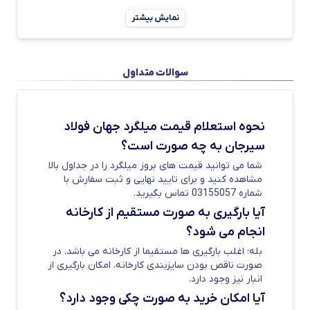
پیشگامان مهم صنعت فولاد ایران به شمار می‌آید.
نمایش بیشتر
کارخانه با بهره‌ گیری از تکنولوژی نورد گرم و
سیستم‌های کنترل کیفی پیشرفته، محصولات خود
سوالات متداول
را بر اساس استاندارد ملی ایران ISIRI 3132 و
استانداردهای بین‌المللی BS4449 تولید می‌کند.
این مجموعه دارای گواهی‌نامه‌های متعدد کیفیت
نحوه استعلام قیمت میلگرد جهان فولاد
و مدیریت ISO 9001، ISO 14001 و OHSAS
سیرجان به چه صورت است؟
18001 بوده و با برخورداری از خطوط تولید مدرن،
شما می توانید قیمت های بروز میلگرد را در جداول بالا
آزمایشگاه‌های کنترل کیفی، و نیروی متخصص،
مشاهده کنید و برای تایید نهایی و ثبت سفارش با
شماره 03155057 تماس بگیرید.
توانسته در پروژه‌های عمرانی بزرگ ملی نقش
آیا بارگیری به صورت مستقیم از کارخانه
مؤثری ایفا کند. همچنین، تصاویر خط تولید و
انجام می شود؟
محوطه صنعتی جهان فولاد سیرجان نشان‌دهنده
بله؛ اغلب بارگیری ها مستقیما از کارخانه می باشد. در
وسعت و مقیاس بالای این مجموعه در صنعت
صورت ناقص بودن سایزبندی کارخانه، امکان بارگیری از
انبار نیز وجود دارد.
فولاد کشور است. شما می توانید انواع میلگرد
آیا امکان خرید به صورت چکی وجود دارد؟
جهان فولاد سیرجان را با کمترین قیمت ممکن از