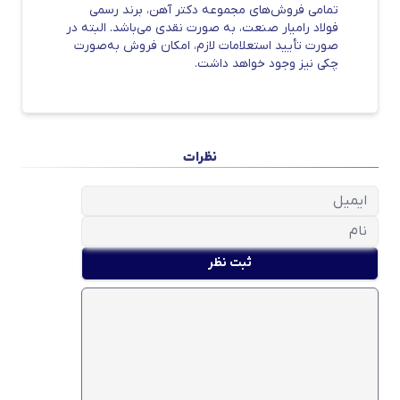
تمامی فروش‌های مجموعه دکتر آهن، برند رسمی
دکتر آهن
تهیه کنید. برای ارتباط با کارشناسان
فولاد رامیار صنعت، به صورت نقدی می‌باشد. البته در
فروش و اطلاع از قیمت میلگرد با شماره
صورت تأیید استعلامات لازم، امکان فروش به‌صورت
چکی نیز وجود خواهد داشت.
03155057 تماس بگیرید.
قیمت میلگرد جهان فولاد سیرجان
مجتمع فولاد سیرجان علاوه بر تولید میلگرد در
نظرات
سایزهای 8 تا 32، در زمینه تولید آهن اسفنجی،
شمش و بریکت نیز فعالیت می‌کند. تمامی
میلگردهای تولید شده در کارخانه فولاد سیرجان،
مطابق با آخرین استاندارد بین المللی و استاندارد
ثبت نظر
ملی ISIRI به صورت آجدار مارپیچ دو جناقی تولید
می‌شود. شما می‌توانید قیمت میلگرد جهان فولاد
سیرجان را در سایت دکتر آهن به صورت روزانه
مشاهده کنید. همچنین می‌توانید با شماره
03155057 تماس گرفته و از مشاوره رایگان جهت