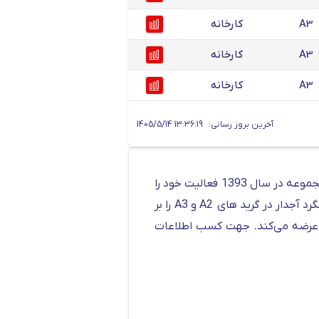
A3
کارخانه
A3
کارخانه
A3
کارخانه
آخرین بروز رسانی:
1405/5/14 13:36:19
یکی از کارخانه های تولید کننده انواع میلگرد آجدار در ایران را می‌توان کارخانه آناهیتا گیلان دانست. این مجموعه در سال 1393 فعالیت خود را
با هدف تولید میلگرد های آجدار با استاندارد 3132 ISIRI آغاز کرد. در نهایت این کارخانه توانست انواع میلگرد آجدار در گرید های A2 و A3 را بر
را در سایز 8 الی 32 میلی‌متر تولید و به بازار عرضه می‌کند. جهت کسب اطلاعات
ی بر قیمت روز این محصولات تاثیر