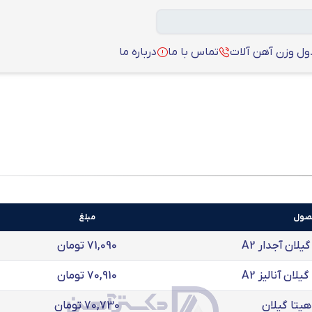
ل وزن آهن آلات
تماس با ما
درباره ما
حصول
مبلغ
71,090 تومان
70,910 تومان
70,730 تومان