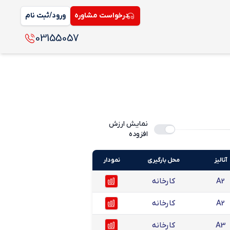
درخواست مشاوره
ورود/ثبت نام
03155057
نمایش ارزش
افزوده
آنالیز
محل بارگیری
نمودار
A2
کارخانه
A2
کارخانه
A3
کارخانه