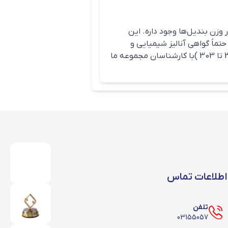
ی برخوردار بوده و برای سازه‌های خاص و
وزن بندیل‌ها وجود داره. این
اسه، حتماً گواهی آنالیز شیمیایی و
فیزیکی میلگرد رو از فروشنده درخواست کنید.برای اطلاعات بیشتر میتوانیدبا با شماره 03155057(داخلی 301 تا 303 )با کارشناسان مجموعه ما
اطلاعات تماس
تلفن
03155057