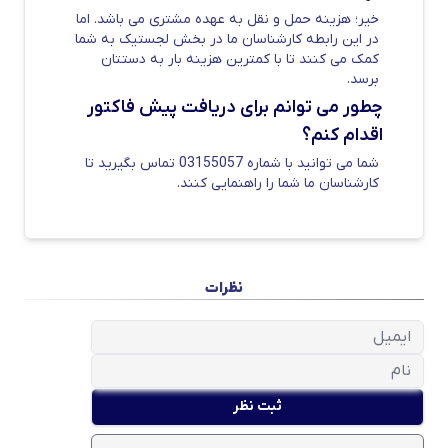
خیر؛ هزینه حمل و نقل به عهده مشتری می باشد. اما
در این رابطه کارشناسان ما در بخش لجستیک به شما
کمک می کنند تا با کمترین هزینه بار به دستتان
برسد.
چطور می توانم برای دریافت پیش فاکتور
اقدام کنم؟
وزن نبشی آریان فولاد
شما می توانید با شماره 03155057 تماس بگیرید تا
کارشناسان ما شما را راهنمایی کنند.
وزن هر مقطع فولادی یکی از مهم‌ترین شاخص‌ها
در ارزیابی استحکام و کیفیت ساخت آن به شمار
می‌رود. بر اساس جدول اشتال، برای هر سایز از
نبشی استانداردهای مشخصی در زمینه وزن و
نظرات
ابعاد تعیین شده است. هرچه محصولات تولیدی
کارخانه‌ها به این مقادیر استاندارد نزدیک‌تر باشند،
نشان‌دهنده دقت بالا در تولید و کیفیت مطلوب
فولاد مصرفی است.
ثبت نظر
نبشی‌های آریان فولاد نیز دقیقاً بر پایه این