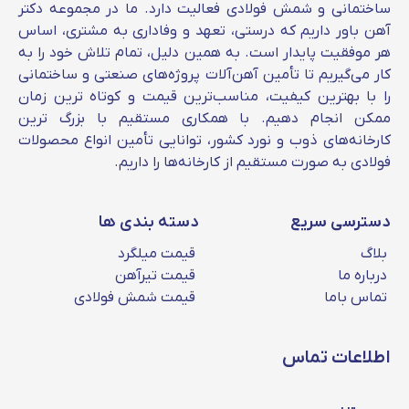
اعلام می‌شود.
ساختمانی و شمش فولادی فعالیت دارد. ما در مجموعه دکتر
آهن باور داریم که درستی، تعهد و وفاداری به مشتری، اساس
قیمت روز تمامی محصولات از جمله قیمت روز
هر موفقیت پایدار است. به همین دلیل، تمام تلاش خود را به
نبشی در سایت دکتر آهن اعلام می‌شود. دکتر آهن،
کار می‌گیریم تا تأمین آهن‌آلات پروژه‌های صنعتی و ساختمانی
برند رسمی فولاد رامیار صنعت به سبب همکاری با
را با بهترین کیفیت، مناسب‌ترین قیمت و کوتاه‌ ترین زمان
بزرگترین تولید کنندگان ذوب و نورد در ایران،
ممکن انجام دهیم. با همکاری مستقیم با بزرگ‌ ترین
کارخانه‌های ذوب و نورد کشور، توانایی تأمین انواع محصولات
تمامی مقاطع فولادی را به صورت مستقیم از
فولادی به‌ صورت مستقیم از کارخانه‌ها را داریم.
کارخانه تامین می‌کند. شما می‌توانید برای ارتباط با
کارشناسان ما تماس بگیرید.
دسترسی سریع
دسته بندی ها
از عوامل موثر بر قیمت روز نبشی آرین فولاد
می‌تواند به موارد زیر اشاره کرد:
بلاگ
قیمت میلگرد
درباره ما
قیمت تیرآهن
بازار ارز و قیمت دلار
تماس باما
قیمت شمش فولادی
قیمت نفت و حامل های انرژی مثل گاز و
گازوئیل
اطلاعات تماس
قیمت سنگ آهن و بورس آهن اسفنجی
وضعیت عرضه و تقاضا محصولات فولادی در