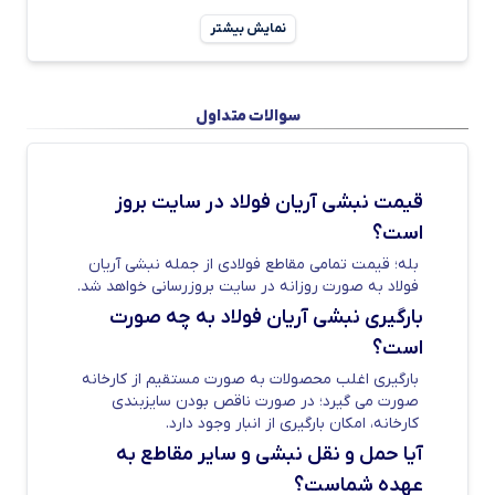
کنید. همچنین برای کسب اطلاعات بیشتر و خرید
نمایش بیشتر
می‌توانید با شماره 03155057 تماس بگیرید.
قیمت نبشی آریان فولاد امروز
سوالات متداول
نبشی آرین فولاد در ضخامت 3 الی 12 میلی‌متر و
در شاخه‌های 6 و 12 متری تولید و به بازار عرضه
قیمت نبشی آریان فولاد در سایت بروز
می‌شود. نبشی‌های تولید شده توسط کارخانه
است؟
نبشی آرین همگی بر اساس استاندارد ملی و بین
بله؛ قیمت تمامی مقاطع فولادی از جمله نبشی آریان
المللی تولید می‌شوند؛ به گونه‌ای که وزن نبشی
فولاد به صورت روزانه در سایت بروزرسانی خواهد شد.
آریان فولاد استاندارد بوده و محصولاتی با طول 6
بارگیری نبشی آریان فولاد به چه صورت
متر، حدودا 12 کیلوگرم وزن دارند.
همچنین در این
است؟
صفحه لیست کامل قیمت نبشی آریان فولاد امروز
بارگیری اغلب محصولات به صورت مستقیم از کارخانه
صورت می گیرد؛ در صورت ناقص بودن سایزبندی
ذکر شده است.
برای محاسبه وزن نبشی به صورت
کارخانه، امکان بارگیری از انبار وجود دارد.
آنلاین به صفحه ”
جدول وزن نبشی
” مراجعه
آیا حمل و نقل نبشی و سایر مقاطع به
کنید.
عهده شماست؟