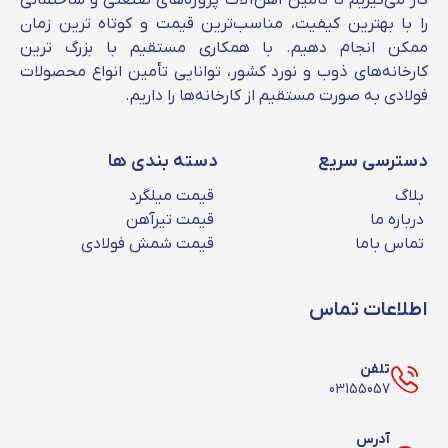
کار می‌گیریم تا تأمین آهن‌آلات پروژه‌های صنعتی و ساختمانی
را با بهترین کیفیت، مناسب‌ترین قیمت و کوتاه‌ ترین زمان
ممکن انجام دهیم. با همکاری مستقیم با بزرگ‌ ترین
قیمت تیرآهن 14 یزد امروز
کارخانه‌های ذوب و نورد کشور، توانایی تأمین انواع محصولات
فولادی به‌ صورت مستقیم از کارخانه‌ها را داریم.
تیرآهن 14 یزد به دلیل وزن سبکی که دارد، مورد
توجه بسیاری از سازندگان قرار گرفته است. برای
اطلاع از قیمت تیرآهن 14 امروز و خرید مستقیم از
دسترسی سریع
دسته بندی ها
کارخانه با شماره ما تماس بگیرید.
بلاگ
قیمت میلگرد
درباره ما
قیمت تیرآهن
بررسی نمودار نوسان قیمت تیرآهن یزد
تماس باما
قیمت شمش فولادی
نمودار قیمت تیرآهن فولاد یزد برای مقایسه قیمت
در بازه ماهانه و سالانه به شما کمک می‌کند تا
اطلاعات تماس
روند کلی بازار را بفهمید و بهترین تایم را برای خرید
انتخاب کنید. به دلیل عوامل متعددی مثل میزان
تلفن
03155057
عرضه و تقاضا، هزینه های تولید و مواد اولیه و
نرخ ارز این بازار دچار نوسان زیادی می‌شود. شما
آدرس