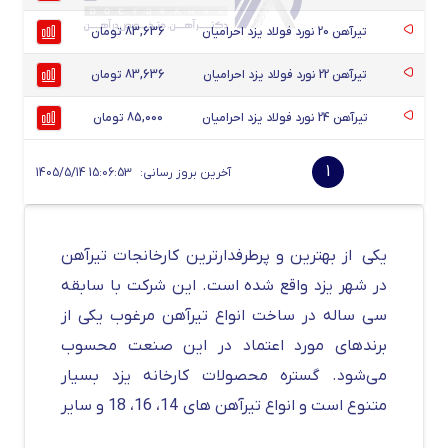
تیرآهن 20 نورد فولاد یزد احرامیان
83,636 تومان
تیرآهن 22 نورد فولاد یزد احرامیان
83,636 تومان
تیرآهن 24 نورد فولاد یزد احرامیان
85,000 تومان
1
آخرین بروز رسانی:
1405/5/14 15:06:53
یکی از بهترین و پرطرفدارترین کارخانجات تیرآهن
در شهر یزد واقع شده است. این شرکت با سابقه
سی ساله در ساخت انواع تیرآهن مرغوب یکی از
برندهای مورد اعتماد در این صنعت محسوب
می‌شود. گستره محصولات کارخانه یزد بسیار
متنوع است و انواع تیرآهن های 14، 16، 18 و سایر
ابعاد را بر اساس نیاز مشتری تولید می‌کند.
یکی از