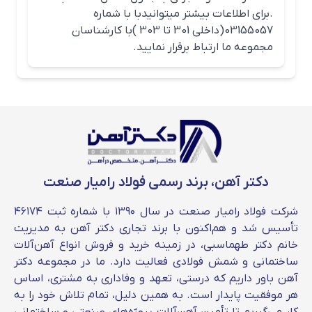
.برای اطلاعات بیشتر میتوانیدبا با شماره
همانطور که گفتیم تیرآهن 16 یزد جزو پرفروش
03155057(داخلی 301 تا 303 )با کارشناسان
ترین سایز های تیرآهن این کارخانه می‌باشد. اما
مجموعه ما ارتباط برقرار نمایید.
قیمت تیرآهن 16 یزد تحت تاثیر عوامل مختلفی از
جمله کیفیت محصول، میزان عرضه و تقاضا،
قیمت دلار و … تغییر می‌کند. شما می‌توانید
کمترین قیمت تیرآهن 16 را از ما بخواهید.
قیمت تیرآهن ۱۸ یزد
دکتر آهن، برند رسمی فولاد رامیار صنعت
قیمت تیرآهن ۱۸ یزد به صورت روزانه از طریق
کارشناسان فروش ما، وب سایت دکتر آهن و کانال
شرکت فولاد رامیار صنعت در سال ۱۳۹۰ با شماره ثبت ۴۶۱۷۴
روبیکا قابل استعلام می‌باشد. شما می‌توانید هر
تأسیس شد و هم‌اکنون با برند تجاری دکتر آهن به مدیریت
خانم دکتر طهماسبی، در زمینه خرید و فروش انواع آهن‌آلات
مقدار از این تیرآهن را به کمک مجموعه ما تهیه
ساختمانی و شمش فولادی فعالیت دارد. ما در مجموعه دکتر
کنید.
آهن باور داریم که درستی، تعهد و وفاداری به مشتری، اساس
هر موفقیت پایدار است. به همین دلیل، تمام تلاش خود را به