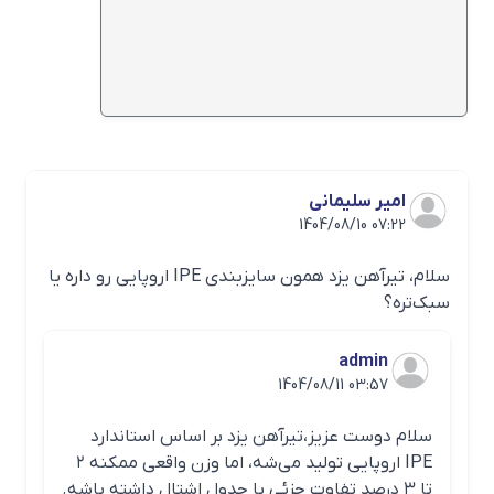
ترین تیرآهن کارخانه یزد نیز سایز 24 می‌باشد که
حدود 350 کیلوگرم است.
شما می‌توانید با مراجعه به صفحه ”
جدول وزن
تیرآهن
” به راحتی و به صورت آنلاین وزن تیرآهن
مورد نظرتان را محاسبه کنید.
انواع سایز های تیرآهن یزد
امیر سلیمانی
1404/08/10 07:22
همانطور که گفته شد، تیرآهن های تولیدی این
شرکت از سایز 14 تا 24 به فروش می‌رسد که
سلام، تیرآهن یزد همون سایزبندی IPE اروپایی رو داره یا
سبک‌تره؟
تمامی این محصولات مطابق با استانداردهای
جهانی و با کیفیت بالا عرضه می‌شوند و نیاز بازار
admin
داخلی را تامین می‌کنند. در بین محصولات کارخانه
1404/08/11 03:57
یزد تیرآهن 14، 16 و 18 نسبت به سایزهای دیگر
سلام دوست عزیز،تیرآهن یزد بر اساس استاندارد
فروش بیشتری دارد.
IPE اروپایی تولید می‌شه، اما وزن واقعی ممکنه ۲
قیمت تیرآهن 16 یزد
تا ۳ درصد تفاوت جزئی با جدول اشتال داشته باشه.