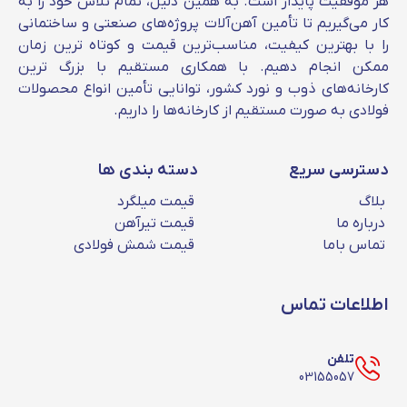
هر موفقیت پایدار است. به همین دلیل، تمام تلاش خود را به
استفاده قرار می‌گیرد. یکی از ویژگی‌های
کار می‌گیریم تا تأمین آهن‌آلات پروژه‌های صنعتی و ساختمانی
تیرآهن‌های ذوب آهن، نزدیک بودن وزن آنها به
را با بهترین کیفیت، مناسب‌ترین قیمت و کوتاه‌ ترین زمان
ممکن انجام دهیم. با همکاری مستقیم با بزرگ‌ ترین
جدول اشتال است. شما می‌توانید برای اطلاع از
کارخانه‌های ذوب و نورد کشور، توانایی تأمین انواع محصولات
قیمت تیرآهن 14 ذوب آهن با کارشناسان ما
فولادی به‌ صورت مستقیم از کارخانه‌ها را داریم.
ارتباط بگیرید.
قیمت تیرآهن 16 ذوب آهن
دسترسی سریع
دسته بندی ها
بلاگ
قیمت میلگرد
قیمت تیرآهن 16 ذوب آهن
به عوامل زیادی
درباره ما
قیمت تیرآهن
وابسته است و تحت تاثیر این عوامل به صورت
تماس باما
قیمت شمش فولادی
روزانه تغییر می‌کند. شما می‌توانید قیمت روز این
محصول به همراه مشخصات و نمودار تغییرات نرخ
اطلاعات تماس
در جدول را مشاهده کنید. برای بررسی تغییرات
قیمت پیش از ثبت سفارش نیز می‌توانید با
تلفن
شماره‌های درج شده در سایت تماس بگیرید.
03155057
کارشناسان مجموعه آماده پاسخگویی به سوالات