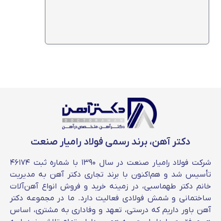
در هنگام خرید این محصول توجه به سایز و ابعاد
آن ضروری است؛ چرا که قیمت تیرآهن ذوب آهن
اصفهان بر اساس اندازه محصول تغییر می‌کند.
اصولا هر چه سایز تیرآهن افزایش یابد، وزن نهایی
آن نیز بیشتر خواهد شد؛ بنابراین توصیه می‌شود
قبل از خرید همه چیز را در نظر بگیرید. روی تمامی
محصولات تولید شده در این کارخانه از جمله
تیرآهن ذوبی، می‌توانید نشان اختصاری ESCO را
مشاهده کنید. این علامت نشان دهنده کیفیت،
دکتر آهن، برند رسمی فولاد رامیار صنعت
اصالت و برند کارخانه ذوب آهن است.
شرکت فولاد رامیار صنعت در سال ۱۳۹۰ با شماره ثبت ۴۶۱۷۴
قیمت تیرآهن 14 ذوب آهن
تأسیس شد و هم‌اکنون با برند تجاری دکتر آهن به مدیریت
یکی از پرکاربرد ترین تیرآهن‌های ذوبی،
تیرآهن 14
خانم دکتر طهماسبی، در زمینه خرید و فروش انواع آهن‌آلات
ساختمانی و شمش فولادی فعالیت دارد. ما در مجموعه دکتر
ذوب آهن
است. از آنجایی که این سایز از تیرآهن
آهن باور داریم که درستی، تعهد و وفاداری به مشتری، اساس
وزن متوسطی دارد در پروژه‌های مختلف مورد