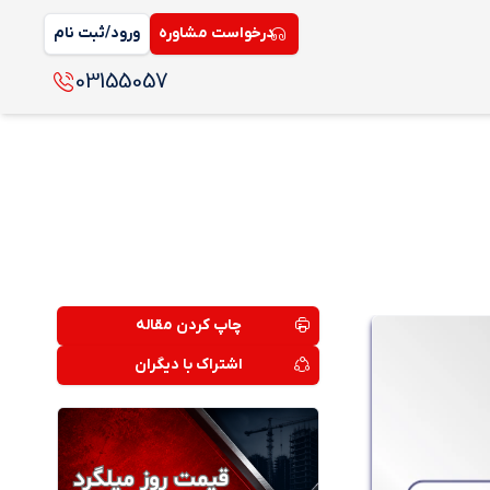
درخواست مشاوره
ورود/ثبت نام
03155057
چاپ کردن مقاله
اشتراک با دیگران