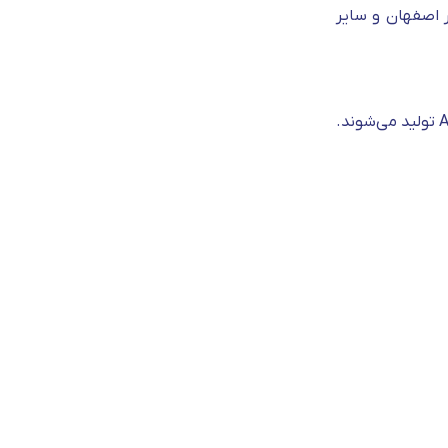
ر اصفهان و سایر
کارخانه قائم رازی واقع در شهرک رازی اصفهان در شهر شهرضا می‌باشد. میلگرد قائم در سایز های 8 تا 40 و در گرید A1, A3 و A4 تولید می‌شوند.