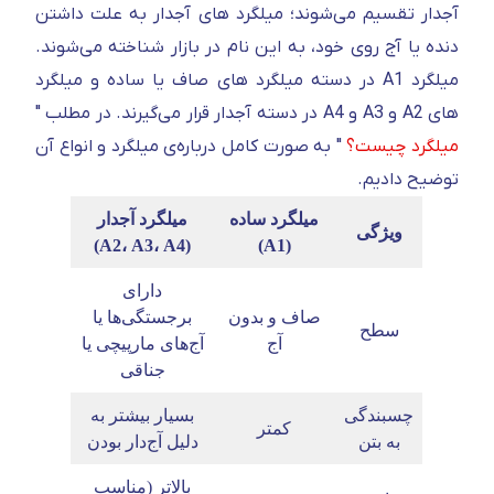
آجدار تقسیم می‌شوند؛ میلگرد های آجدار به علت داشتن
دنده یا آج روی خود، به این نام در بازار شناخته می‌شوند.
میلگرد A1 در دسته میلگرد های صاف یا ساده و میلگرد
های A2 و A3 و A4 در دسته آجدار قرار می‌گیرند. در مطلب "
میلگرد چیست؟
" به صورت کامل درباره‌ی میلگرد و انواع آن
توضیح دادیم.
میلگرد ساده
میلگرد آجدار
ویژگی
(A2، A3، A4)
(A1)
دارای
صاف و بدون
برجستگی‌ها یا
سطح
آج
آج‌های مارپیچی یا
جناقی
چسبندگی
بسیار بیشتر به
کمتر
به بتن
دلیل آج‌دار بودن
بالاتر (مناسب