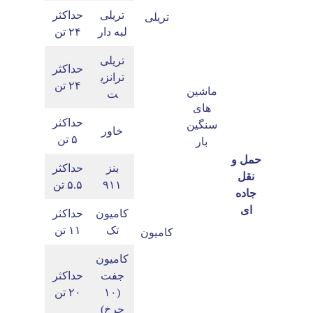
تریلی
حداکثر
تریلی
لبه دار
۲۴ تن
تریلی
حداکثر
ترانزی
۲۴ تن
ماشین
ت
های
حداکثر
سنگین
خاور
۵ تن
بار
حمل و
بنز
حداکثر
نقل
۹۱۱
۵.۵ تن
جاده
ای
کامیون
حداکثر
تک
۱۱ تن
کامیون
کامیون
جفت
حداکثر
(۱۰
۲۰ تن
چرخ)